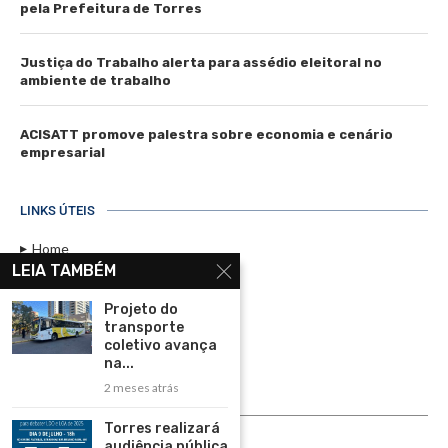
pela Prefeitura de Torres
Justiça do Trabalho alerta para assédio eleitoral no
ambiente de trabalho
ACISATT promove palestra sobre economia e cenário
empresarial
LINKS ÚTEIS
Home
LEIA TAMBÉM
Assinar
Projeto do
Contato
transporte
Política de Privacidade
coletivo avança
na...
Rádio Maristela - Ao Vivo
2 meses atrás
ASSINE
Torres realizará
audiência pública