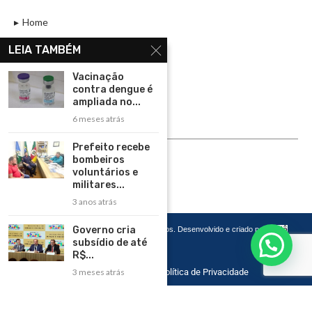
Home
Assinar
LEIA TAMBÉM
Contato
Vacinação
Política de Privacidade
contra dengue é
ampliada no...
Rádio Maristela - Ao Vivo
6 meses atrás
ASSINE
Prefeito recebe
bombeiros
ASSINE
voluntários e
militares...
3 anos atrás
Governo cria
Copyright 2026 – Todos os Direitos Reservados. Desenvolvido e criado por
Cadô
Agência de Marketing
subsídio de até
R$...
3 meses atrás
Home
Contato
Política de Privacidade