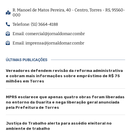
R. Manoel de Matos Pereira, 40 - Centro, Torres - RS, 95560-
000
Telefone: (51) 3664-4188
Email:
comercial@jornaldomar.combr
Email:
imprensa@jornaldomar.combr
ÚLTIMAS PUBLICAÇÕES
Vereadores defendem revisão da reforma administrativa
e cobram mais informações sobre empréstimo de R$ 75
milhões em Torres
MPRS esclarece que apenas quatro obras foram liberadas
no entorno da Guarita e nega liberação geral anunciada
pela Prefeitura de Torres
Justiça do Trabalho alerta para assédio eleitoral no
ambiente de trabalho