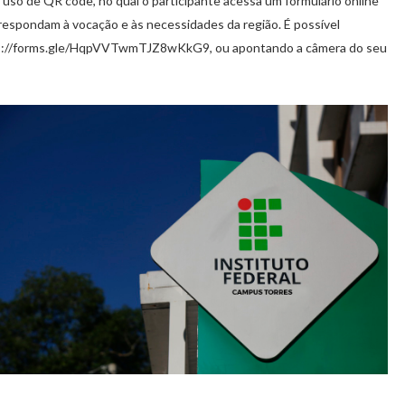
uso de QR code, no qual o participante acessa um formulário online
espondam à vocação e às necessidades da região. É possível
https://forms.gle/HqpVVTwmTJZ8wKkG9, ou apontando a câmera do seu