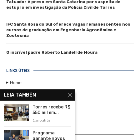
Tatuador é preso em Santa Catarina por suspeita de
estupro em investigação da Polícia Civil de Torres
IFC Santa Rosa do Sul oferece vagas remanescentes nos
cursos de graduação em Engenharia Agronômica e
Zootecnia
O incrível padre Roberto Landell de Moura
LINKS ÚTEIS
Home
Assinar
LEIA TAMBÉM
Contato
Torres recebe R$
Política de Privacidade
550 mil em...
1 ano atrás
Rádio Maristela - Ao Vivo
Programa
ASSINE
garante novos