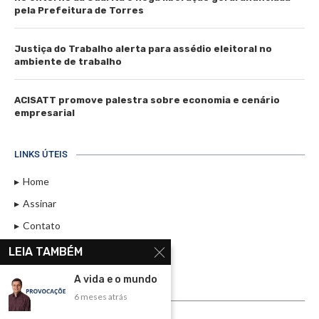
pela Prefeitura de Torres
Justiça do Trabalho alerta para assédio eleitoral no
ambiente de trabalho
ACISATT promove palestra sobre economia e cenário
empresarial
LINKS ÚTEIS
Home
Assinar
Contato
Política de Privacidade
LEIA TAMBÉM
Rádio Maristela - Ao Vivo
A vida e o mundo
6 meses atrás
ASSINE