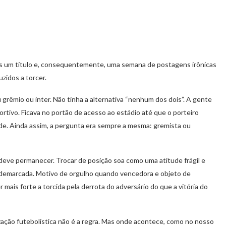
s um título e, consequentemente, uma semana de postagens irônicas
zidos a torcer.
 grêmio ou inter. Não tinha a alternativa “nenhum dos dois”. A gente
ortivo. Ficava no portão de acesso ao estádio até que o porteiro
ade. Ainda assim, a pergunta era sempre a mesma: gremista ou
 deve permanecer. Trocar de posição soa como uma atitude frágil e
tá demarcada. Motivo de orgulho quando vencedora e objeto de
mais forte a torcida pela derrota do adversário do que a vitória do
rização futebolística não é a regra. Mas onde acontece, como no nosso