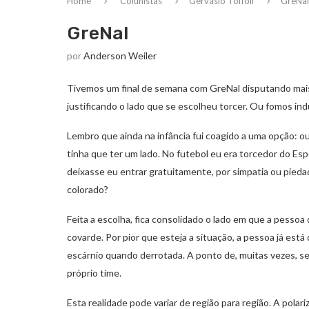
Home
Colunistas
Gervásio Toffoli
GreNal
GreNal
por
Anderson Weiler
Tivemos um final de semana com GreNal disputando mai
justificando o lado que se escolheu torcer. Ou fomos indu
Lembro que ainda na infância fui coagido a uma opção: ou
tinha que ter um lado. No futebol eu era torcedor do Esp
deixasse eu entrar gratuitamente, por simpatia ou pied
colorado?
Feita a escolha, fica consolidado o lado em que a pessoa
covarde. Por pior que esteja a situação, a pessoa já es
escárnio quando derrotada. A ponto de, muitas vezes, ser 
próprio time.
Esta realidade pode variar de região para região. A pola