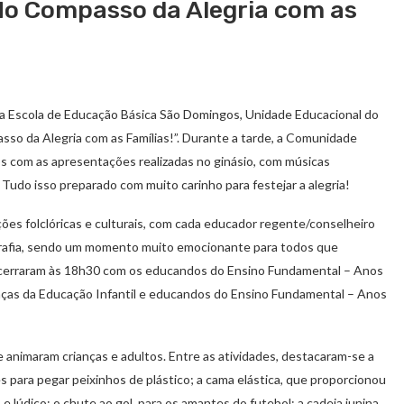
 No Compasso da Alegria com as
co da Escola de Educação Básica São Domingos, Unidade Educacional do
 da Alegria com as Famílias!”. Durante a tarde, a Comunidade
s com as apresentações realizadas no ginásio, com músicas
. Tudo isso preparado com muito carinho para festejar a alegria!
s folclóricas e culturais, com cada educador regente/conselheiro
grafia, sendo um momento muito emocionante para todos que
encerraram às 18h30 com os educandos do Ensino Fundamental – Anos
anças da Educação Infantil e educandos do Ensino Fundamental – Anos
animaram crianças e adultos. Entre as atividades, destacaram-se a
s para pegar peixinhos de plástico; a cama elástica, que proporcionou
 e lúdico; o chute ao gol, para os amantes do futebol; a cadeia junina,