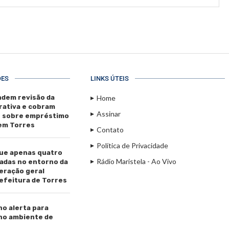
ÕES
LINKS ÚTEIS
dem revisão da
Home
rativa e cobram
Assinar
s sobre empréstimo
 em Torres
Contato
Política de Privacidade
ue apenas quatro
Rádio Maristela - Ao Vivo
adas no entorno da
beração geral
efeitura de Torres
ho alerta para
 no ambiente de