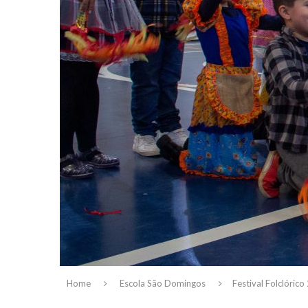
Home
Escola São Domingos
Festival Folclóric