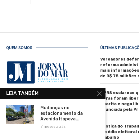
QUEM SOMOS
ÚLTIMAS PUBLICAÇ
Vereadores defen
reforma administ
mais informaçõe
de R$ 75 milhões
MPRS esclarece q
LEIA TAMBÉM
R. Manoel de Matos Pereira, 40 -
obras foram liber
Centro, Torres - RS, 95560-000
Guarita e nega li
Mudanças no
anunciada pela Pr
Telefone: (51) 3664-4188
estacionamento da
Avenida Itapeva...
Email:
Justiça do Trabal
7 meses atrás
comercial@jornaldomar.combr
assédio eleitoral
Email:
trabalho