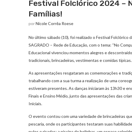
Festival Folclórico 2024 –
Famílias!
por
Nicole Corrêa Roese
No último sábado (10), foi realizado o Festival Folclóri
SAGRADO – Rede de Educação, com o tema: “No Compasso
Educacional vivenciou momentos alegres e descontraído
tradicionais, brincadeiras, vestimentas e comidas típicas
As apresentações resgataram as comemorações e tradiçõe
trabalhando com a sua turma a realização de uma coreo
estiveram presentes. As danças iniciaram às 13h30 e 
Finais e Ensino Médio, junto das apresentações das cri
Iniciais.
O evento contou com uma variedade de brincadeiras que 
pescaria, onde os participantes testaram suas habilidade
pulos e risadas; a piscina de bolinhas, um espaço colorido