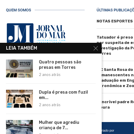
QUEM SOMOS
ÚLTIMAS PUBLICAÇ
NOTAS ESPORTES
Tatuador é preso
por suspeita de 
LEIA TAMBÉM
investigação da Pol
Torres
R. Manoel de Matos Pereira, 40 -
Quatro pessoas são
Centro, Torres - RS, 95560-000
presas em Torres
IFC Santa Rosa do
Telefone: (51) 3664-4188
2 anos atrás
remanescentes n
graduação em En
Email:
Agronômica e Zoo
comercial@jornaldomar.combr
Dupla é presa com fuzil
Email:
em...
imprensa@jornaldomar.combr
O incrível padre 
2 anos atrás
Moura
Mulher que agrediu
criança de 7...
Copyright 2026 – Todos os Direitos Reservados. Desenvolvido e criado por