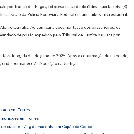
o por tráfico de drogas, foi presa na tarde da última quarta-feira (3)
scalização da Polícia Rodoviária Federal em um ônibus interestadual.
o Alegre Curitiba. Ao verificar a documentação dos passageiros, os
andado de prisão expedido pelo Tribunal de Justiça paulista por
r estava foragida desde julho de 2025. Após a confirmação do mandado,
es, onde permanece à disposição da Justiça.
perado em Torres
e munições em Torres
s de crack e 17 kg de maconha em Capão da Canoa