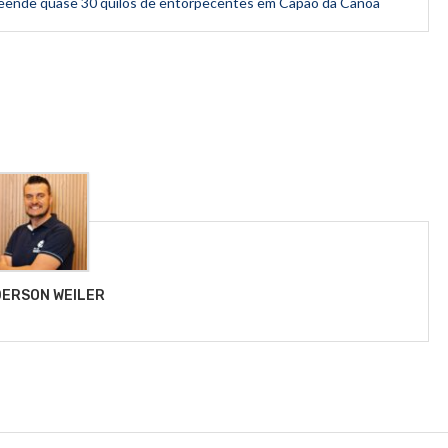
preende quase 30 quilos de entorpecentes em Capão da Canoa
ERSON WEILER