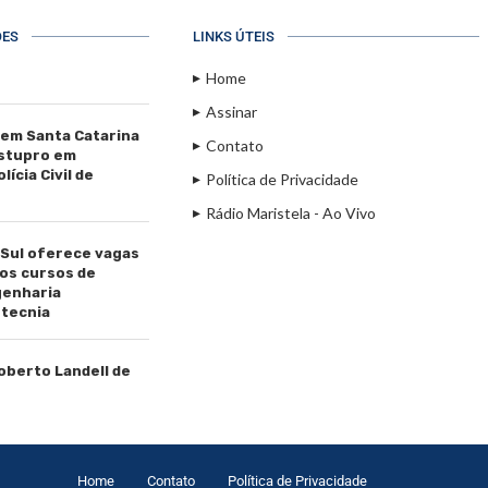
ÕES
LINKS ÚTEIS
Home
Assinar
 em Santa Catarina
Contato
estupro em
ícia Civil de
Política de Privacidade
Rádio Maristela - Ao Vivo
 Sul oferece vagas
os cursos de
genharia
tecnia
Roberto Landell de
Home
Contato
Política de Privacidade