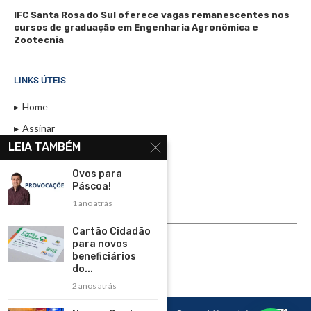
IFC Santa Rosa do Sul oferece vagas remanescentes nos
cursos de graduação em Engenharia Agronômica e
Zootecnia
LINKS ÚTEIS
Home
Assinar
LEIA TAMBÉM
Contato
Política de Privacidade
Ovos para
Páscoa!
Rádio Maristela - Ao Vivo
1 ano atrás
ASSINE
Cartão Cidadão
para novos
ASSINE
beneficiários
do...
2 anos atrás