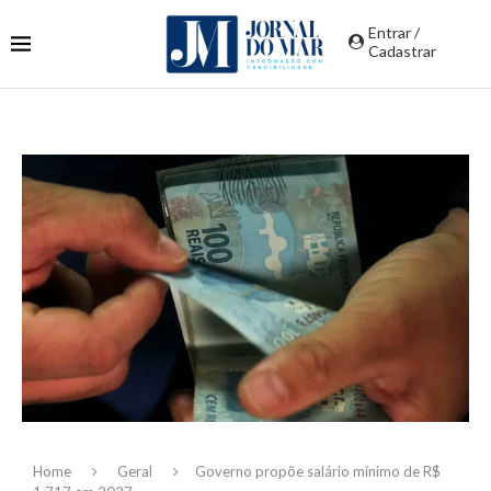
Entrar /
Cadastrar
Home
Geral
Governo propõe salário mínimo de R$