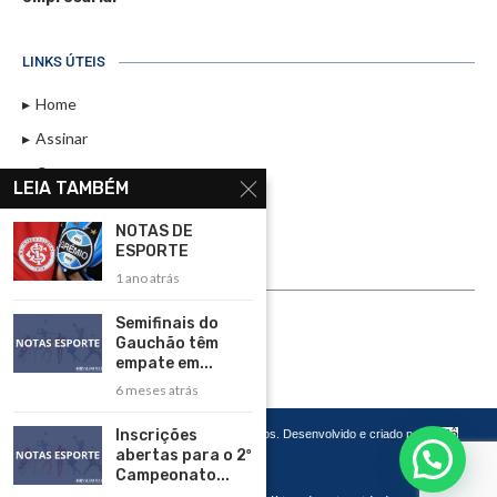
LINKS ÚTEIS
Home
Assinar
Contato
LEIA TAMBÉM
Política de Privacidade
NOTAS DE
Rádio Maristela - Ao Vivo
ESPORTE
1 ano atrás
ASSINE
Semifinais do
ASSINE
Gauchão têm
empate em...
6 meses atrás
Inscrições
Copyright 2026 – Todos os Direitos Reservados. Desenvolvido e criado por
Cadô
Agência de Marketing
abertas para o 2º
Campeonato...