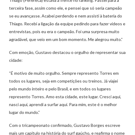
Thiago (Perereca) estava à frente no ranking. Passei para a
terceira fase, assim como ele, e pensei que só seria campeão
se eu avançasse. Acabei perdendo e nem assisti à bateria do
Thiago. Recebi a ligação da equipe pedindo para fazer vídeos e
entrevistas, pois eu era o campeão. Foi uma surpresa muito
agradável, que veio em um bom momento. Me alegrou muito.”
Com emoção, Gustavo destacou o orgulho de representar sua
cidade:
“É motivo de muito orgulho. Sempre represento Torres em
todos os lugares, seja em competições ou treinos. Já viajei
pelo mundo inteiro e pelo Brasil, e em todos os lugares
represento Torres. Amo esta cidade, este lugar. Cresci aqui,
nasci aqui, aprendi a surfar aqui. Para mim, este é o melhor
lugar do mundo.”
Com o tricampeonato confirmado, Gustavo Borges escreve
mais um capítulo na história do surf gaúcho, e reafirma o nome