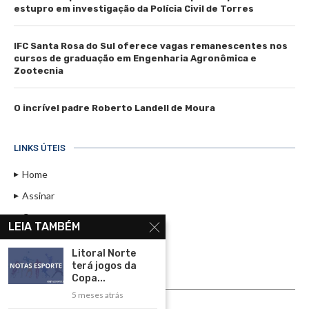
estupro em investigação da Polícia Civil de Torres
IFC Santa Rosa do Sul oferece vagas remanescentes nos
cursos de graduação em Engenharia Agronômica e
Zootecnia
O incrível padre Roberto Landell de Moura
LINKS ÚTEIS
Home
Assinar
Contato
LEIA TAMBÉM
Política de Privacidade
Litoral Norte
Rádio Maristela - Ao Vivo
terá jogos da
Copa...
ASSINE
5 meses atrás