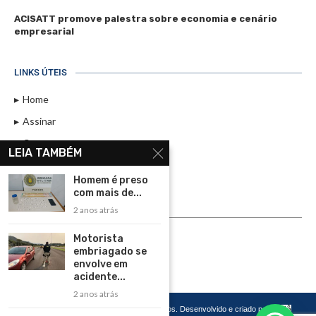
ACISATT promove palestra sobre economia e cenário
empresarial
LINKS ÚTEIS
Home
Assinar
Contato
LEIA TAMBÉM
Política de Privacidade
Homem é preso
Rádio Maristela - Ao Vivo
com mais de...
2 anos atrás
ASSINE
Motorista
ASSINE
embriagado se
envolve em
acidente...
2 anos atrás
Copyright 2026 – Todos os Direitos Reservados. Desenvolvido e criado por
Cadô