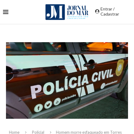
Entrar /
Cadastrar
Home
Policial
Homem morre esfaqueado em Torres