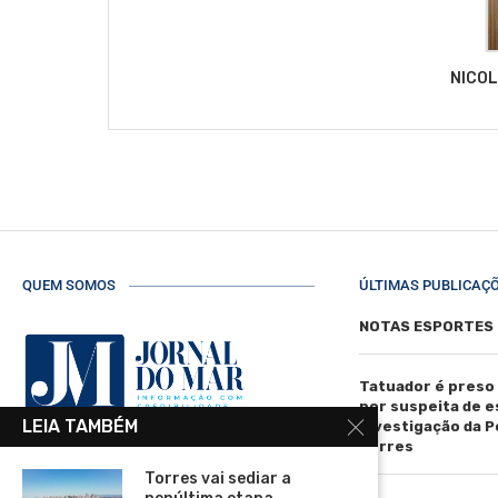
NICO
QUEM SOMOS
ÚLTIMAS PUBLICAÇ
NOTAS ESPORTES
Tatuador é preso
por suspeita de 
LEIA TAMBÉM
investigação da Pol
Torres
R. Manoel de Matos Pereira, 40 -
Torres vai sediar a
Centro, Torres - RS, 95560-000