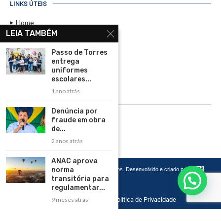
LINKS ÚTEIS
Home
LEIA TAMBÉM
Assinar
Passo de Torres
Contato
entrega
Política de Privacidade
uniformes
escolares...
Rádio Maristela - Ao Vivo
1 ano atrás
ASSINE
Denúncia por
fraude em obra
ASSINE
de...
2 anos atrás
ANAC aprova
norma
Copyright 2026 – Todos os Direitos Reservados. Desenvolvido e criado por
Cadô
Agência de Marketing
transitória para
regulamentar...
Home
Contato
Política de Privacidade
9 meses atrás