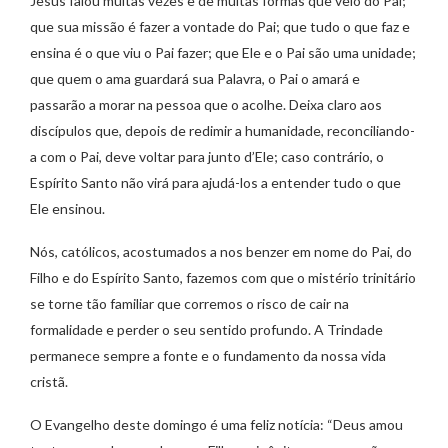
Jesus falou muitas vezes e de muitas formas que veio do Pai;
que sua missão é fazer a vontade do Pai; que tudo o que faz e
ensina é o que viu o Pai fazer; que Ele e o Pai são uma unidade;
que quem o ama guardará sua Palavra, o Pai o amará e
passarão a morar na pessoa que o acolhe. Deixa claro aos
discípulos que, depois de redimir a humanidade, reconciliando-
a com o Pai, deve voltar para junto d’Ele; caso contrário, o
Espírito Santo não virá para ajudá-los a entender tudo o que
Ele ensinou.
Nós, católicos, acostumados a nos benzer em nome do Pai, do
Filho e do Espírito Santo, fazemos com que o mistério trinitário
se torne tão familiar que corremos o risco de cair na
formalidade e perder o seu sentido profundo. A Trindade
permanece sempre a fonte e o fundamento da nossa vida
cristã.
O Evangelho deste domingo é uma feliz notícia: “Deus amou