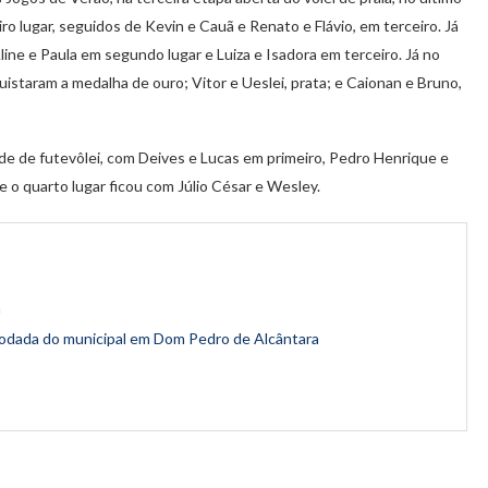
iro lugar, seguidos de Kevin e Cauã e Renato e Flávio, em terceiro. Já
ine e Paula em segundo lugar e Luiza e Isadora em terceiro. Já no
istaram a medalha de ouro; Vitor e Ueslei, prata; e Caionan e Bruno,
 de futevôlei, com Deives e Lucas em primeiro, Pedro Henrique e
 o quarto lugar ficou com Júlio César e Wesley.
a
 rodada do municipal em Dom Pedro de Alcântara