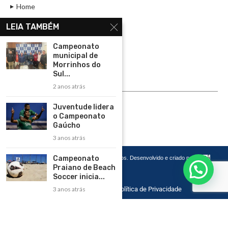
Home
Assinar
LEIA TAMBÉM
Contato
Campeonato
Política de Privacidade
municipal de
Morrinhos do
Rádio Maristela - Ao Vivo
Sul...
2 anos atrás
ASSINE
Juventude lidera
ASSINE
o Campeonato
Gaúcho
3 anos atrás
Campeonato
Copyright 2026 – Todos os Direitos Reservados. Desenvolvido e criado por
Cadô
Agência de Marketing
Praiano de Beach
Soccer inicia...
Home
Contato
Política de Privacidade
3 anos atrás