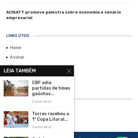
ACISATT promove palestra sobre economia e cenário
empresarial
LINKS ÚTEIS
Home
Assinar
Contato
LEIA TAMBÉM
Política de Privacidade
CBF adia
Rádio Maristela - Ao Vivo
partidas de times
gaúchos...
ASSINE
2 anos atrás
ASSINE
Torres recebeu a
1° Copa Litoral...
3 anos atrás