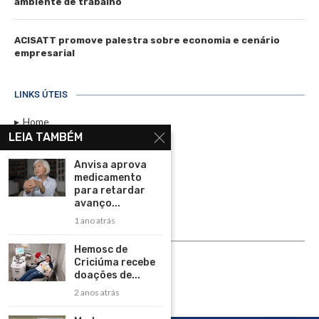
ambiente de trabalho
ACISATT promove palestra sobre economia e cenário
empresarial
LINKS ÚTEIS
Home
LEIA TAMBÉM
Assinar
Anvisa aprova
Contato
medicamento
Política de Privacidade
para retardar
avanço...
Rádio Maristela - Ao Vivo
1 ano atrás
ASSINE
Hemosc de
Criciúma recebe
ASSINE
doações de...
2 anos atrás