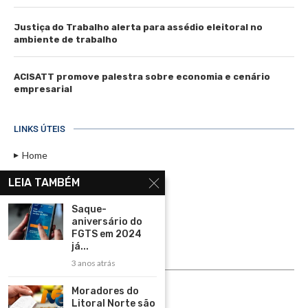
Justiça do Trabalho alerta para assédio eleitoral no
ambiente de trabalho
ACISATT promove palestra sobre economia e cenário
empresarial
LINKS ÚTEIS
Home
Assinar
LEIA TAMBÉM
Contato
Saque-
Política de Privacidade
aniversário do
FGTS em 2024
Rádio Maristela - Ao Vivo
já...
3 anos atrás
ASSINE
Moradores do
ASSINE
Litoral Norte são