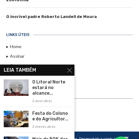
O incrível padre Roberto Landell de Moura
LINKS ÚTEIS
Home
Assinar
Contato
LEIA TAMBÉM
Política de Privacidade
O Litoral Norte
Rádio Maristela - Ao Vivo
estará no
alcance...
ASSINE
2 anos atrás
ASSINE
Festa do Colono
e do Agricultor...
2 meses atrás
Copyright 2026 – Todos os Direitos Reservados. Desenvolvido e criado por
Cadô