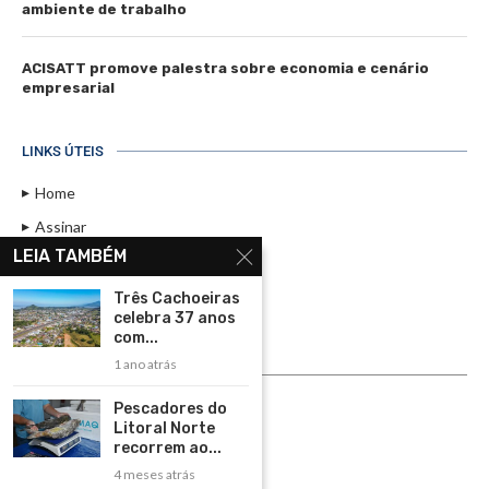
ambiente de trabalho
ACISATT promove palestra sobre economia e cenário
empresarial
LINKS ÚTEIS
Home
Assinar
LEIA TAMBÉM
Contato
Política de Privacidade
Três Cachoeiras
celebra 37 anos
Rádio Maristela - Ao Vivo
com...
1 ano atrás
ASSINE
Pescadores do
ASSINE
Litoral Norte
recorrem ao...
4 meses atrás