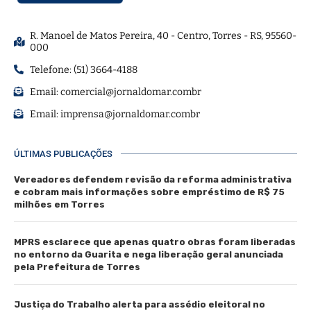
R. Manoel de Matos Pereira, 40 - Centro, Torres - RS, 95560-
000
Telefone: (51) 3664-4188
Email:
comercial@jornaldomar.combr
Email:
imprensa@jornaldomar.combr
ÚLTIMAS PUBLICAÇÕES
Vereadores defendem revisão da reforma administrativa
e cobram mais informações sobre empréstimo de R$ 75
milhões em Torres
MPRS esclarece que apenas quatro obras foram liberadas
no entorno da Guarita e nega liberação geral anunciada
pela Prefeitura de Torres
Justiça do Trabalho alerta para assédio eleitoral no