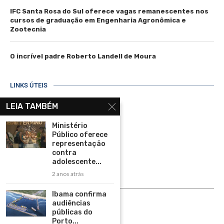
IFC Santa Rosa do Sul oferece vagas remanescentes nos
cursos de graduação em Engenharia Agronômica e
Zootecnia
O incrível padre Roberto Landell de Moura
LINKS ÚTEIS
Home
LEIA TAMBÉM
Assinar
Ministério
Público oferece
Contato
representação
Política de Privacidade
contra
adolescente...
Rádio Maristela - Ao Vivo
2 anos atrás
ASSINE
Ibama confirma
audiências
ASSINE
públicas do
Porto...