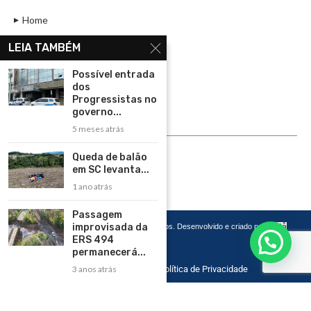
Home
Assinar
LEIA TAMBÉM
Contato
Possível entrada
Política de Privacidade
dos
Progressistas no
Rádio Maristela - Ao Vivo
governo...
5 meses atrás
ASSINE
Queda de balão
ASSINE
em SC levanta...
1 ano atrás
Passagem
improvisada da
Copyright 2026 – Todos os Direitos Reservados. Desenvolvido e criado por
Cadô
Agência de Marketing
ERS 494
permanecerá...
Home
Contato
Política de Privacidade
3 anos atrás