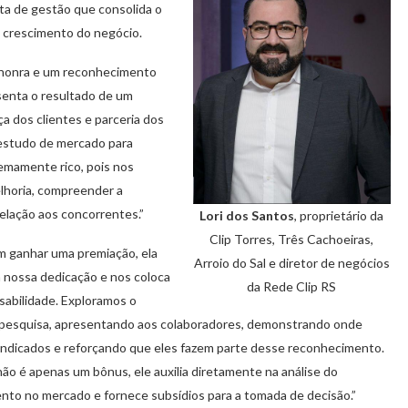
a de gestão que consolida o
 crescimento do negócio.
 honra e um reconhecimento
esenta o resultado de um
ça dos clientes e parceria dos
 estudo de mercado para
emamente rico, pois nos
elhoria, compreender a
elação aos concorrentes.”
Lori dos Santos
, proprietário da
Clip Torres, Três Cachoeiras,
m ganhar uma premiação, ela
Arroio do Sal e diretor de negócios
a nossa dedicação e nos coloca
da Rede Clip RS
sabilidade. Exploramos o
a pesquisa, apresentando aos colaboradores, demonstrando onde
indicados e reforçando que eles fazem parte desse reconhecimento.
não é apenas um bônus, ele auxilia diretamente na análise do
nto no mercado e fornece subsídios para a tomada de decisão.”