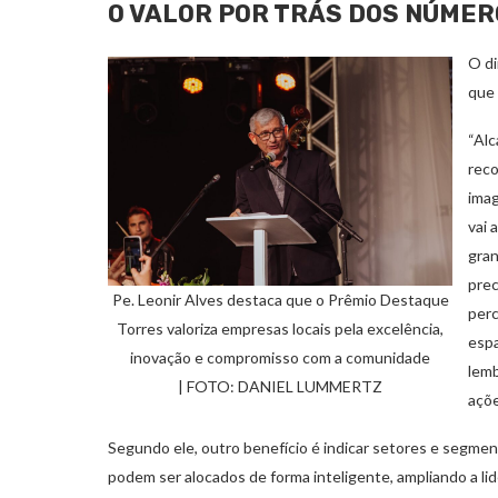
O VALOR POR TRÁS DOS NÚMER
O di
que 
“Alc
reco
imag
vai 
gran
prec
Pe. Leonir Alves destaca que o Prêmio Destaque
per
Torres valoriza empresas locais pela excelência,
espa
inovação e compromisso com a comunidade
lemb
| FOTO: DANIEL LUMMERTZ
açõe
Segundo ele, outro benefício é indicar setores e segme
podem ser alocados de forma inteligente, ampliando a li