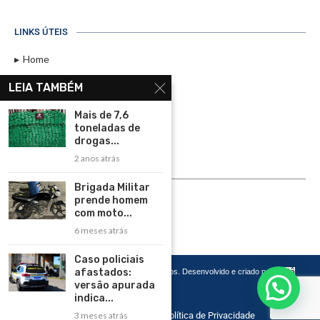
LINKS ÚTEIS
Home
Assinar
LEIA TAMBÉM
Contato
Mais de 7,6
Política de Privacidade
toneladas de
drogas...
Rádio Maristela - Ao Vivo
2 anos atrás
ASSINE
Brigada Militar
prende homem
ASSINE
com moto...
6 meses atrás
Caso policiais
afastados:
Copyright 2026 – Todos os Direitos Reservados. Desenvolvido e criado por
Cadô
Agência de Marketing
versão apurada
indica...
3 meses atrás
Home
Contato
Política de Privacidade