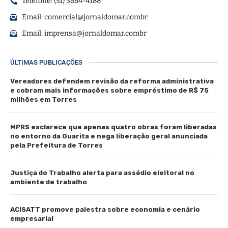
Telefone: (51) 3664-4188
Email:
comercial@jornaldomar.combr
Email:
imprensa@jornaldomar.combr
ÚLTIMAS PUBLICAÇÕES
Vereadores defendem revisão da reforma administrativa
e cobram mais informações sobre empréstimo de R$ 75
milhões em Torres
MPRS esclarece que apenas quatro obras foram liberadas
no entorno da Guarita e nega liberação geral anunciada
pela Prefeitura de Torres
Justiça do Trabalho alerta para assédio eleitoral no
ambiente de trabalho
ACISATT promove palestra sobre economia e cenário
empresarial