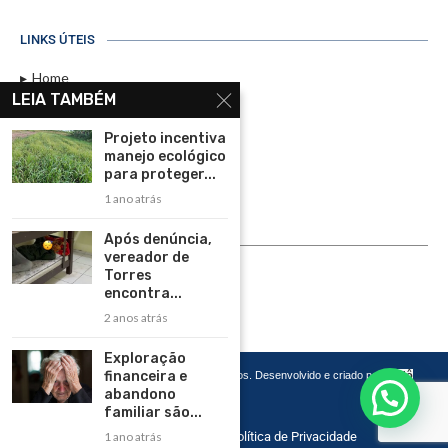
LINKS ÚTEIS
Home
LEIA TAMBÉM
Assinar
Projeto incentiva
Contato
manejo ecológico
Política de Privacidade
para proteger...
1 ano atrás
Rádio Maristela - Ao Vivo
Após denúncia,
ASSINE
vereador de
Torres
ASSINE
encontra...
2 anos atrás
Exploração
financeira e
Copyright 2026 – Todos os Direitos Reservados. Desenvolvido e criado por
Cadô
Agência de Marketing
abandono
familiar são...
1 ano atrás
Home
Contato
Política de Privacidade