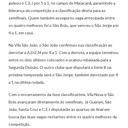
goleou o C.E.I por 5 a 1, no campo do Maracanã, garantindo a
liderança da competição e a classificação direta para as
semifinais. Quem também assegurou vaga antecipada entre
os quatro melhores foi o São Brás, que venceu o São Jorge por
4 a 1, em casa.
Na Vila São João, o São João confirmou sua classificação ao
derrotar a A.D.E.M por 4 a 1. Com a derrota, a equipe terminou
entre os dois últimos colocados e acabou rebaixada para a
Segunda Divisão. O outro clube que disputará a Série B na
próxima temporada será o São Jorge, também derrotado por 4
a 1 na última rodada.
Com o encerramento da fase classificatória, Vila Nova e São
Brás avançaram diretamente às semifinais. Já Guarani, São
João, Santa Cruz e C.E.I disputarão as quartas de final em
busca das duas vagas restantes entre os quatro melhores da
competição.