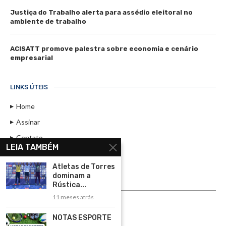
Justiça do Trabalho alerta para assédio eleitoral no
ambiente de trabalho
ACISATT promove palestra sobre economia e cenário
empresarial
LINKS ÚTEIS
Home
Assinar
Contato
LEIA TAMBÉM
Política de Privacidade
Atletas de Torres
Rádio Maristela - Ao Vivo
dominam a
Rústica...
ASSINE
11 meses atrás
ASSINE
NOTAS ESPORTE