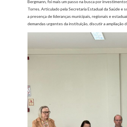
Bergmann, foi mais um passo na busca por investimento
Torres. Articulado pela Secretaria Estadual da Saúde e s
a presença de lideranças municipais, regionais e estaduais
demandas urgentes da instituição, discutir a ampliação 