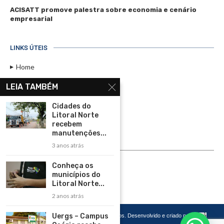
ACISATT promove palestra sobre economia e cenário
empresarial
LINKS ÚTEIS
Home
Assinar
LEIA TAMBÉM
Contato
Cidades do
Política de Privacidade
Litoral Norte
recebem
Rádio Maristela - Ao Vivo
manutenções...
3 anos atrás
ASSINE
Conheça os
ASSINE
municípios do
Litoral Norte...
2 anos atrás
Uergs – Campus
Copyright 2026 – Todos os Direitos Reservados. Desenvolvido e criado por
Cadô
Agência de Marketing