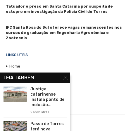
Tatuador é preso em Santa Catarina por suspeita de
estupro em investigação da Polícia Civil de Torres
IFC Santa Rosa do Sul oferece vagas remanescentes nos
cursos de graduação em Engenharia Agronômica e
Zootecnia
LINKS ÚTEIS
Home
Assinar
LEIA TAMBÉM
Contato
Justiça
Política de Privacidade
catarinense
instala ponto de
Rádio Maristela - Ao Vivo
inclusão...
2 anos atrás
ASSINE
Passo de Torres
ASSINE
terá nova