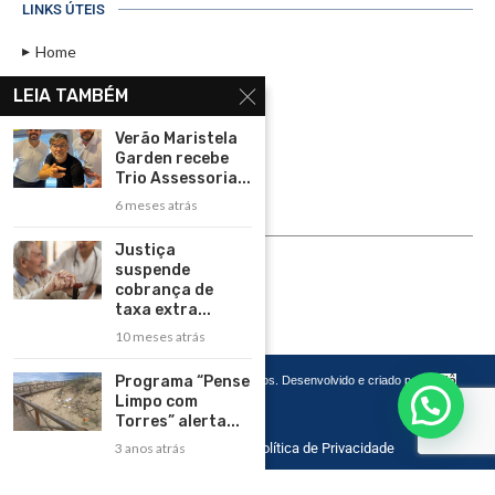
LINKS ÚTEIS
Home
Assinar
LEIA TAMBÉM
Contato
Verão Maristela
Política de Privacidade
Garden recebe
Trio Assessoria...
Rádio Maristela - Ao Vivo
6 meses atrás
ASSINE
Justiça
suspende
ASSINE
cobrança de
taxa extra...
10 meses atrás
Programa “Pense
Copyright 2026 – Todos os Direitos Reservados. Desenvolvido e criado por
Cadô
Agência de Marketing
Limpo com
Torres” alerta...
Home
Contato
Política de Privacidade
3 anos atrás