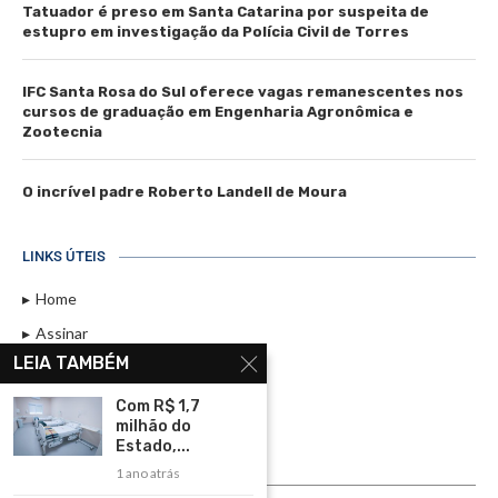
Tatuador é preso em Santa Catarina por suspeita de
estupro em investigação da Polícia Civil de Torres
IFC Santa Rosa do Sul oferece vagas remanescentes nos
cursos de graduação em Engenharia Agronômica e
Zootecnia
O incrível padre Roberto Landell de Moura
LINKS ÚTEIS
Home
Assinar
LEIA TAMBÉM
Contato
Política de Privacidade
Com R$ 1,7
milhão do
Rádio Maristela - Ao Vivo
Estado,...
1 ano atrás
ASSINE