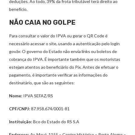
deduções. Ao todo, 39% da frota tributável terá direito ao
benefício.
NÃO CAIA NO GOLPE
Para consultar o valor do IPVA ou gerar o QR Code é
necessário acessar o site, usando a autenticação pelo login
gov.br. O governo do Estado não envia links ou boletos de
cobrança do IPVA. É importante também que os motoristas
estejam atentos ao beneficiário do Pix. Antes de efetuar o
pagamento, é importante verificar as informações do
destinatário, que são as seguintes:
Nome:
IPVA SEFAZ/RS
CPF/CNPJ:
87.958.674/0001-81
Instituição:
Bco do Estado do RS S.A
Endereço:
Av. Mauá, 1155 – Centro Histórico – Porto Alegre –