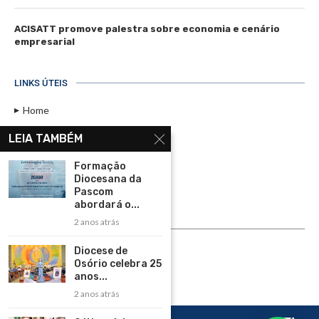
ACISATT promove palestra sobre economia e cenário
empresarial
LINKS ÚTEIS
Home
Assinar
LEIA TAMBÉM
Contato
Formação
Política de Privacidade
Diocesana da
Pascom
Rádio Maristela - Ao Vivo
abordará o...
2 anos atrás
ASSINE
Diocese de
ASSINE
Osório celebra 25
anos...
2 anos atrás