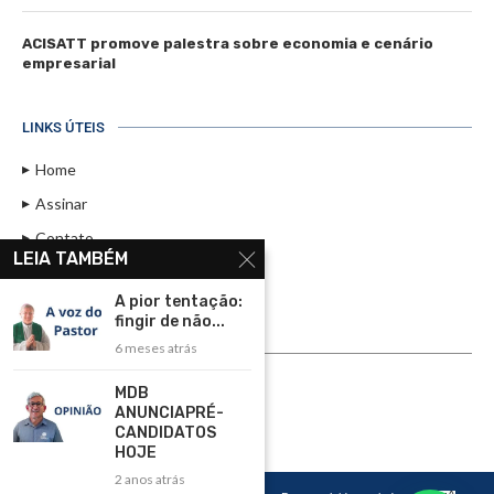
ACISATT promove palestra sobre economia e cenário
empresarial
LINKS ÚTEIS
Home
Assinar
Contato
LEIA TAMBÉM
Política de Privacidade
A pior tentação:
Rádio Maristela - Ao Vivo
fingir de não...
6 meses atrás
ASSINE
MDB
ASSINE
ANUNCIAPRÉ-
CANDIDATOS
HOJE
2 anos atrás