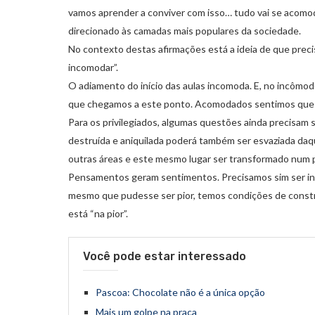
vamos aprender a conviver com isso… tudo vai se acomod
direcionado às camadas mais populares da sociedade.
No contexto destas afirmações está a ideia de que prec
incomodar”.
O adiamento do início das aulas incomoda. E, no incômo
que chegamos a este ponto. Acomodados sentimos que o
Para os privilegiados, algumas questões ainda precisam 
destruída e aniquilada poderá também ser esvaziada da
outras áreas e este mesmo lugar ser transformado num 
Pensamentos geram sentimentos. Precisamos sim ser in
mesmo que pudesse ser pior, temos condições de const
está “na pior”.
Você pode estar interessado
Pascoa: Chocolate não é a única opção
Mais um golpe na praça