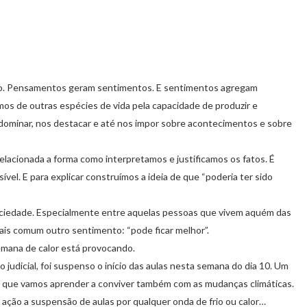
o. Pensamentos geram sentimentos. E sentimentos agregam
os de outras espécies de vida pela capacidade de produzir e
ominar, nos destacar e até nos impor sobre acontecimentos e sobre
lacionada a forma como interpretamos e justificamos os fatos. É
el. E para explicar construímos a ideia de que “poderia ter sido
ociedade. Especialmente entre aquelas pessoas que vivem aquém das
mais comum outro sentimento: “pode ficar melhor”.
emana de calor está provocando.
udicial, foi suspenso o início das aulas nesta semana do dia 10. Um
e que vamos aprender a conviver também com as mudanças climáticas.
ção a suspensão de aulas por qualquer onda de frio ou calor…