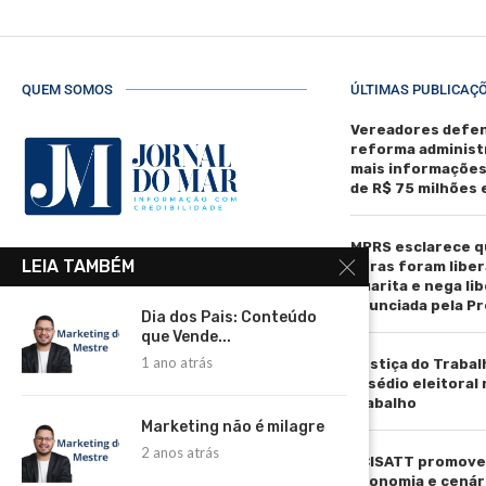
QUEM SOMOS
ÚLTIMAS PUBLICAÇ
Vereadores defen
reforma administ
mais informaçõe
de R$ 75 milhões
MPRS esclarece q
R. Manoel de Matos Pereira, 40 -
LEIA TAMBÉM
obras foram liber
Centro, Torres - RS, 95560-000
Guarita e nega li
anunciada pela Pr
Telefone: (51) 3664-4188
Dia dos Pais: Conteúdo
que Vende...
Email:
1 ano atrás
Justiça do Trabal
comercial@jornaldomar.combr
assédio eleitoral
Email:
trabalho
imprensa@jornaldomar.combr
Marketing não é milagre
2 anos atrás
ACISATT promove 
economia e cenár