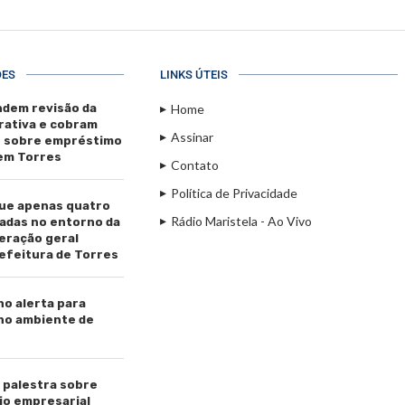
ÕES
LINKS ÚTEIS
dem revisão da
Home
rativa e cobram
Assinar
s sobre empréstimo
 em Torres
Contato
Política de Privacidade
ue apenas quatro
Rádio Maristela - Ao Vivo
adas no entorno da
beração geral
efeitura de Torres
ho alerta para
 no ambiente de
palestra sobre
io empresarial