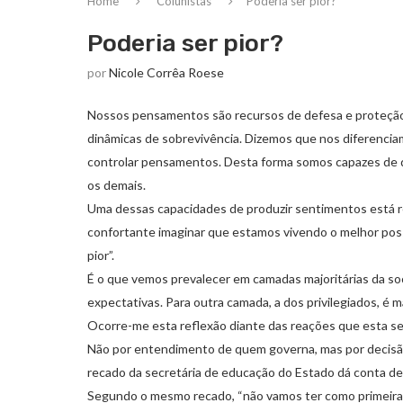
Home
Colunistas
Poderia ser pior?
Poderia ser pior?
por
Nicole Corrêa Roese
Nossos pensamentos são recursos de defesa e proteçã
dinâmicas de sobrevivência. Dizemos que nos diferenciam
controlar pensamentos. Desta forma somos capazes de d
os demais.
Uma dessas capacidades de produzir sentimentos está re
confortante imaginar que estamos vivendo o melhor possív
pior”.
É o que vemos prevalecer em camadas majoritárias da s
expectativas. Para outra camada, a dos privilegiados, é 
Ocorre-me esta reflexão diante das reações que esta s
Não por entendimento de quem governa, mas por decisão j
recado da secretária de educação do Estado dá conta d
Segundo o mesmo recado, “não vamos ter como primeira a