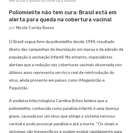
alerta para queda na cobertura vacinal
Poliomielite não tem cura: Brasil está em
alerta para queda na cobertura vacinal
por
Nicole Corrêa Roese
O Brasil segue livre da poliomielite desde 1994, resultado
direto das campanhas de imunização em massa e da adesão da
população à vacinação infantil. No entanto, especialistas
alertam que a redução nas coberturas vacinais observada nos
últimos anos representa um risco real de reintrodução do
vírus, ainda presente em países como Afeganistão e
Paquistão.
A pediatra infectologista Carolina Brites lembra que a
poliomielite, conhecida como paralisia infantil, é uma doença
grave, causada por um vírus que atinge o sistema nervoso
central e pode provocar paralisia e até a morte. “Os sinais e
sintomas são inespecíficos e podem evoluir rapidamente para