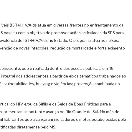
íveis (IST)/HIV/Aids atua em diversas frentes no enfrentamento da
S nasceu com o objetivo de promover ações articuladas da SES para
revalência de IST/HIV/Aids no Estado. O programa atua nos eixos:
prevenção de novas infecções, redução da mortalidade e fortalecimento
onsciente, que é realizada dentro das escolas públicas, em 48
 integral dos adolescentes a partir de eixos temáticos trabalhados ao
 vulnerabilidades, bullying e violências; prevenção combinada do
ical do HIV e/ou da Sífilis e os Selos de Boas Práticas para a
is representam importante avanço no Rio Grande do Sul. No mês de
mil habitantes que alcançaram indicadores e metas estabelecidas pelo
rtificadas diretamente pelo MS.