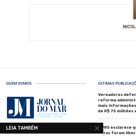
NICO
QUEM SOMOS
ÚLTIMAS PUBLICAÇ
Vereadores defen
reforma administ
mais informaçõe
de R$ 75 milhões
MPRS esclarece q
LEIA TAMBÉM
R. Manoel de Matos Pereira, 40 -
obras foram liber