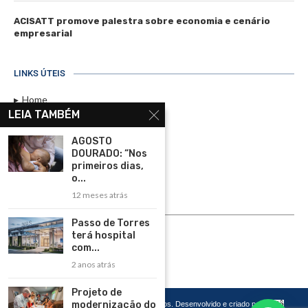
ACISATT promove palestra sobre economia e cenário
empresarial
LINKS ÚTEIS
Home
LEIA TAMBÉM
Assinar
AGOSTO
Contato
DOURADO: “Nos
Política de Privacidade
primeiros dias,
o...
Rádio Maristela - Ao Vivo
12 meses atrás
ASSINE
Passo de Torres
terá hospital
ASSINE
com...
2 anos atrás
Projeto de
modernização do
Copyright 2026 – Todos os Direitos Reservados. Desenvolvido e criado por
Cadô