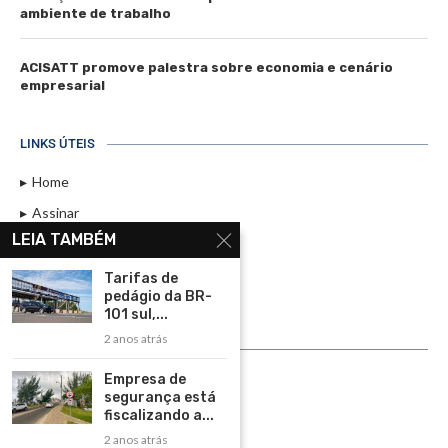
ambiente de trabalho
ACISATT promove palestra sobre economia e cenário
empresarial
LINKS ÚTEIS
Home
Assinar
LEIA TAMBÉM
Contato
Política de Privacidade
Tarifas de
pedágio da BR-
Rádio Maristela - Ao Vivo
101 sul,...
2 anos atrás
ASSINE
Empresa de
ASSINE
segurança está
fiscalizando a...
2 anos atrás