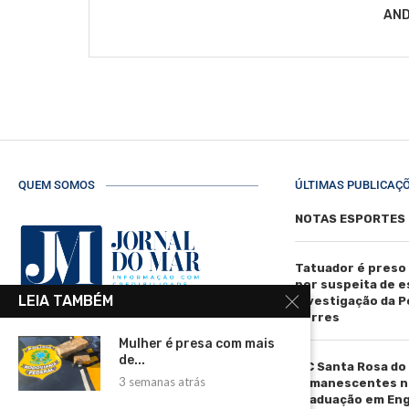
AND
QUEM SOMOS
ÚLTIMAS PUBLICAÇ
NOTAS ESPORTES
Tatuador é preso
por suspeita de 
LEIA TAMBÉM
investigação da Pol
Torres
R. Manoel de Matos Pereira, 40 -
Mulher é presa com mais
Centro, Torres - RS, 95560-000
de...
IFC Santa Rosa do
Telefone: (51) 3664-4188
3 semanas atrás
remanescentes n
graduação em En
Email: