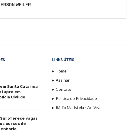
ERSON WEILER
ÕES
LINKS ÚTEIS
Home
Assinar
 em Santa Catarina
Contato
estupro em
ícia Civil de
Política de Privacidade
Rádio Maristela - Ao Vivo
 Sul oferece vagas
os cursos de
genharia