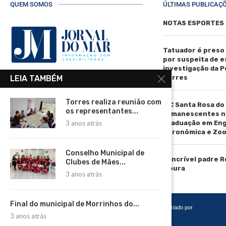
QUEM SOMOS
ÚLTIMAS PUBLICAÇ
NOTAS ESPORTES
Tatuador é preso
por suspeita de 
investigação da Pol
Torres
LEIA TAMBÉM
R. Manoel de Matos Pereira, 40 -
Centro, Torres - RS, 95560-000
Torres realiza reunião com
IFC Santa Rosa do
Telefone: (51) 3664-4188
os representantes...
remanescentes n
graduação em En
3 anos atrás
Email:
Agronômica e Zoo
comercial@jornaldomar.combr
Email:
Conselho Municipal de
imprensa@jornaldomar.combr
O incrível padre 
Clubes de Mães...
Moura
3 anos atrás
Final do municipal de Morrinhos do...
Copyright 2026 – Todos os Direitos Reservados. Desenvolvido e criado por
3 anos atrás
Cadô Agência de Marketing