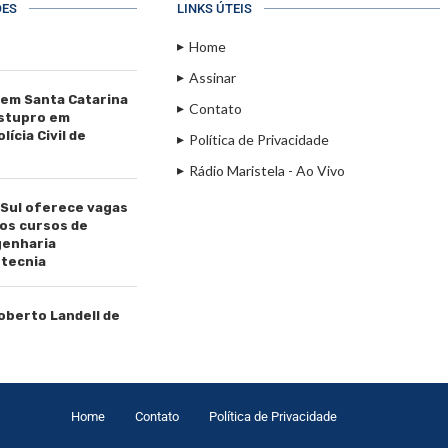
ÕES
LINKS ÚTEIS
Home
Assinar
 em Santa Catarina
Contato
estupro em
ícia Civil de
Política de Privacidade
Rádio Maristela - Ao Vivo
 Sul oferece vagas
os cursos de
genharia
tecnia
Roberto Landell de
Home
Contato
Política de Privacidade