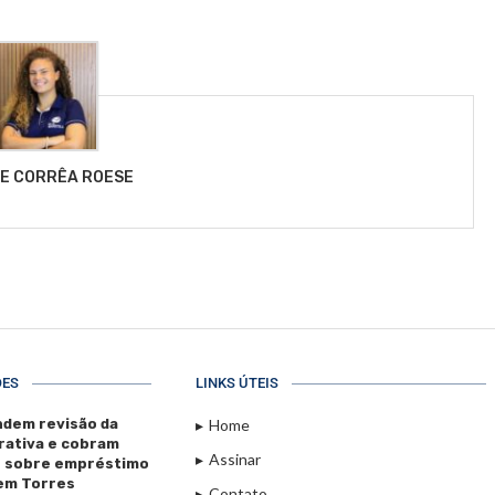
LE CORRÊA ROESE
ÕES
LINKS ÚTEIS
dem revisão da
Home
rativa e cobram
Assinar
s sobre empréstimo
 em Torres
Contato