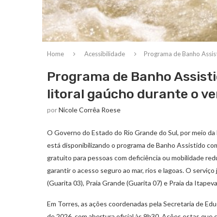
Home
Acessibilidade
Programa de Banho Assist
Programa de Banho Assisti
litoral gaúcho durante o v
por
Nicole Corrêa Roese
O Governo do Estado do Rio Grande do Sul, por meio da 
está disponibilizando o programa de Banho Assistido com
gratuito para pessoas com deficiência ou mobilidade reduz
garantir o acesso seguro ao mar, rios e lagoas. O serviç
(Guarita 03), Praia Grande (Guarita 07) e Praia da Itape
Em Torres, as ações coordenadas pela Secretaria de Educ
de 2026, com abertura oficial às 9h30. Ações estas qu