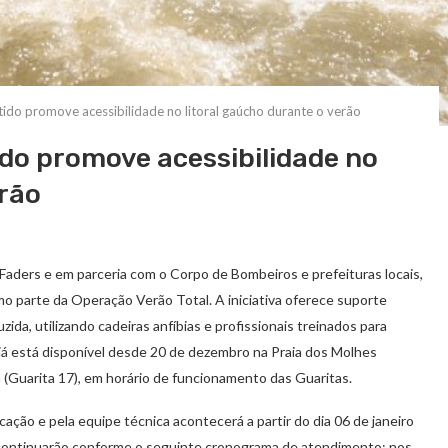
ido promove acessibilidade no litoral gaúcho durante o verão
do promove acessibilidade no
erão
Faders e em parceria com o Corpo de Bombeiros e prefeituras locais,
o parte da Operação Verão Total. A iniciativa oferece suporte
ida, utilizando cadeiras anfíbias e profissionais treinados para
o já está disponível desde 20 de dezembro na Praia dos Molhes
va (Guarita 17), em horário de funcionamento das Guaritas.
ação e pela equipe técnica acontecerá a partir do dia 06 de janeiro
e continuarão conforme o seguinte cronograma de atendimento: nos