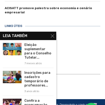
ACISATT promove palestra sobre economia e cenário
empresarial
LINKS ÚTEIS
Home
LEIA TAMBÉM
Assinar
Eleição
suplementar
Contato
para o Conselho
Política de Privacidade
Tutelar...
7 meses atrás
Rádio Maristela - Ao Vivo
Inscrições para
ASSINE
cadastro
temporário de
ASSINE
professores...
3 anos atrás
Confira a
programação
Copyright 2026 – Todos os Direitos Reservados. Desenvolvido e criado por
Cadô