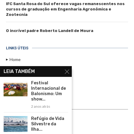
IFC Santa Rosa do Sul oferece vagas remanescentes nos
cursos de graduação em Engenharia Agronômica e
Zootecnia
O incrível padre Roberto Landell de Moura
LINKS ÚTEIS
Home
Assinar
LEIA TAMBÉM
Contato
Festival
Política de Privacidade
Internacional de
Balonismo: Um
Rádio Maristela - Ao Vivo
show...
2 anos atrás
ASSINE
Refúgio de Vida
ASSINE
Silvestre da
Ilha...