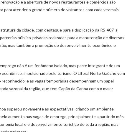
a renovação e a abertura de novos restaurantes e comércios são
a para atender o grande número de visitantes com cada vez mais
estrutura da cidade, com destaque para a duplicação da RS-407, a
parcerias público-privadas realizadas para a manutenção de diversos
verão, mas também a promoção do desenvolvimento econômico e
e emprego não é um fenômeno isolado, mas parte integrante de um
 econômico, impulsionado pelo turismo. O Litoral Norte Gaúcho vem
co reconhecido, e as vagas temporárias desempenham um papel
nda sazonal da região, que tem Capão da Canoa como o maior
noa superou novamente as expectativas, criando um ambiente
 pelo aumento nas vagas de emprego, principalmente a partir do mês
onomia local e o desenvolvimento turístico de toda a região, mas
 mais próspera.