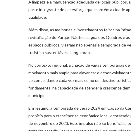
A limpeza e a manutenção adequada de locais públicos, 
parte integrante desse esforço que mantém a cidade apt
qualidade.
Além disso, as melhorias e investimentos feitos na infra
revitalização do Parque Náutico Lagoa dos Quadros e as 
espaços públicos, visaram não apenas a temporada de 
turístico sustentável a longo prazo.
No contexto regional, a criação de vagas temporárias d
movimento mais amplo para alavancar o desenvolvimento
se consolidando cada vez mais como um destino turísti
fundamental na capacidade de atender à crescente dema
município.
Em resumo, a temporada de verão 2024 em Capão da Ca
propício para o crescimento econômico local, destacado
de novembro de 2023. Este impulso não só beneficia a ec
também contribui para a construção de uma comunidade