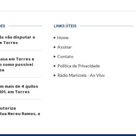
ÕES
LINKS ÚTEIS
ás vão disputar o
Home
de Torres
Assinar
Contato
casa em Torres e
o como possível
Política de Privacidade
ca
Rádio Maristela - Ao Vivo
m mais de 4 quilos
101, em Torres
utoriza
Rua Nereu Ramos, a