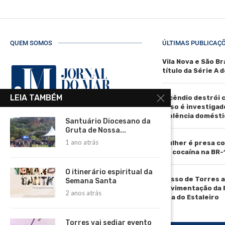
QUEM SOMOS
ÚLTIMAS PUBLICAÇ
Vila Nova e São Br
título da Série A 
LEIA TAMBÉM
Incêndio destrói 
caso é investigad
violência domésti
Santuário Diocesano da
R. Manoel de Matos Pereira, 40 -
Gruta de Nossa...
Centro, Torres - RS, 95560-000
1 ano atrás
Mulher é presa co
Telefone: (51) 3664-4188
de cocaína na BR-
Email:
comercial@jornaldomar.combr
O itinerário espiritual da
Passo de Torres a
Semana Santa
Email:
pavimentação da 
2 anos atrás
imprensa@jornaldomar.combr
Rua do Estaleiro
Torres vai sediar evento