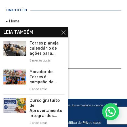
LINKS ÚTEIS
Home
Assinar
LEIA TAMBÉM
Contato
Torres planeja
Política de Privacidade
calendário de
ações para...
Rádio Maristela - Ao Vivo
3 meses atrás
ASSINE
Morador de
Torres é
ASSINE
campeão da...
3 anos atrás
Curso gratuito
de
Copyright 2026 – Todos os Direitos Reservados. Desenvolvido e criado por
Cadô
Agência de Marketing
Aproveitamento
Integral dos...
2 anos atrás
Home
Contato
Política de Privacidade