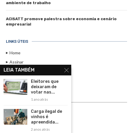
ambiente de trabalho
ACISATT promove palestra sobre economia e cenário
empresarial
LINKS ÚTEIS
Home
Assinar
LEIA TAMBÉM
Contato
Política de Privacidade
Eleitores que
deixaram de
Rádio Maristela - Ao Vivo
votar nas...
1 ano atrás
ASSINE
Carga ilegal de
ASSINE
vinhos é
apreendida...
2 anos atrás